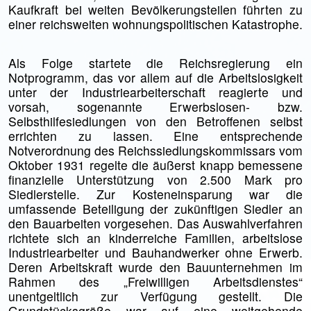
Kaufkraft bei weiten Bevölkerungsteilen führten zu
einer reichsweiten wohnungspolitischen Katastrophe.
Als Folge startete die Reichsregierung ein
Notprogramm, das vor allem auf die Arbeitslosigkeit
unter der Industriearbeiterschaft reagierte und
vorsah, sogenannte Erwerbslosen- bzw.
Selbsthilfesiedlungen von den Betroffenen selbst
errichten zu lassen. Eine entsprechende
Notverordnung des Reichs­siedlungs­kommissars vom
Oktober 1931 regelte die äußerst knapp bemes­se­ne
finanzielle Unterstüt­zung von 2.500 Mark pro
Siedlerstelle. Zur Kos­ten­einsparung war die
umfassende Betei­ligung der zukünftigen Siedler an
den Bau­arbeiten vorgesehen. Das Auswahlverfahren
richtete sich an kinderreiche Familien, arbeitslose
Industriearbeiter und Bauhandwerker ohne Erwerb.
Deren Arbeitskraft wurde den Bauunternehmen im
Rahmen des „Freiwilligen Arbeits­dienstes“
unentgeltlich zur Verfügung gestellt. Die
Grundstücksgröße war auf eine weitgehende