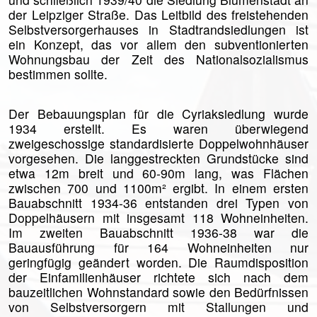
der Leipziger Straße. Das Leitbild des freistehenden
Selbstversorgerhauses in Stadt­randsiedlungen ist
ein Konzept, das vor allem den subventionierten
Wohnungsbau der Zeit des Nationalsozialismus
bestimmen sollte.
Der Bebauungsplan für die Cyriaksiedlung wurde
1934 erstellt. Es waren überwiegend
zweigeschossige standardisierte Doppelwohnhäuser
vorgesehen. Die langgestreckten Grundstücke sind
etwa 12m breit und 60-90m lang, was Flächen
zwischen 700 und 1100m² ergibt. In einem ersten
Bauabschnitt 1934-36 entstanden drei Typen von
Doppelhäusern mit insgesamt 118 Wohneinheiten.
Im zweiten Bauabschnitt 1936-38 war die
Bauausführung für 164 Wohneinheiten nur
geringfügig geändert worden. Die Raumdisposition
der Einfamilienhäuser richtete sich nach dem
bauzeitlichen Wohnstandard sowie den Bedürfnissen
von Selbstversorgern mit Stallungen und