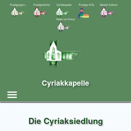
Predigergemeinde
Predigerkirche
Cyriakkapelle
Prediger KiTa
Meister Eckhart
Haken am Kreuz
Cyriakkapelle
Die Cyriaksiedlung