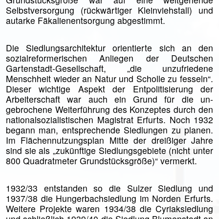
Selbstversorgung (rück­wärtiger Kleinviehstall) und
autarke Fäkalien­entsorgung abgestimmt.
Die Siedlungsarchitektur orientierte sich an den
sozialreforme­ri­schen Anliegen der Deut­schen
Gartenstadt-Gesellschaft, „die unzufriedene
Menschheit wieder an Natur und Scholle zu fesseln“.
Dieser wichtige As­pekt der Ent­politi­sierung der
Arbeiter­schaft war auch ein Grund für die un­
gebrochene Weiter­führung des Kon­zep­tes durch den
natio­nal­sozia­listi­schen Ma­­gistrat Er­furts. Noch 1932
begann man, entsprechende Sied­lun­gen zu planen.
Im Flächennutzungs­plan Mitte der drei­ßiger Jahre
sind sie als „zukünftige Sied­lungs­gebiete (nicht unter
800 Quadratmeter Grundstücksgröße)“ vermerkt.
1932/33 entstanden so die Sulzer Siedlung und
1937/38 die Hungerbachsiedlung im Norden Erfurts.
Weitere Projekte waren 1934/38 die Cyriaksiedlung
und schließlich 1939/40 die Siedlung Blumenstadt an