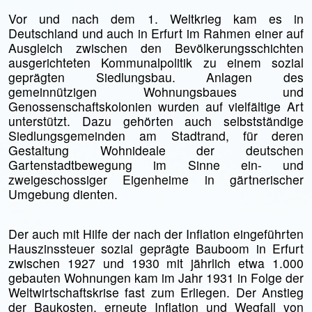
Vor und nach dem 1. Weltkrieg kam es in
Deutschland und auch in Erfurt im Rahmen einer auf
Ausgleich zwischen den Bevölkerungsschichten
ausgerichteten Kommunalpolitik zu einem sozial
geprägten Siedlungsbau. Anlagen des
gemeinnützigen Wohnungsbaues und
Genossenschaftskolonien wurden auf vielfältige Art
unterstützt. Dazu gehörten auch selbstständige
Siedlungsgemeinden am Stadtrand, für deren
Gestaltung Wohnideale der deutschen
Gartenstadtbewegung im Sinne ein- und
zweigeschossiger Eigenheime in gärtnerischer
Umgebung dienten.
Der auch mit Hilfe der nach der Inflation eingeführten
Hauszinssteuer sozial geprägte Bauboom in Erfurt
zwischen 1927 und 1930 mit jährlich etwa 1.000
gebauten Woh­nungen kam im Jahr 1931 in Folge der
Welt­wirtschaftskrise fast zum Erliegen. Der Anstieg
der Baukosten, erneute Inflation und Wegfall von